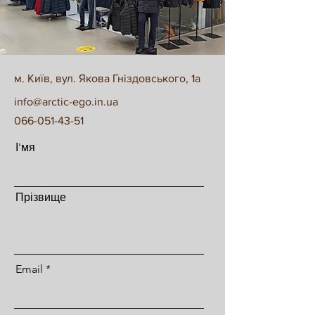
м. Київ,
вул. Якова Гніздовського, 1а
info@arctic-ego.in.ua
066-051-43-51
І'мя
Прізвище
Email