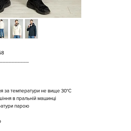
58
__________
я за температури не вище 30°С
іння в пральній машинці
ратури парою
о