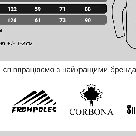
122
59
71
88
126
61
73
90
 співпрацюємо з най
кращими бренд