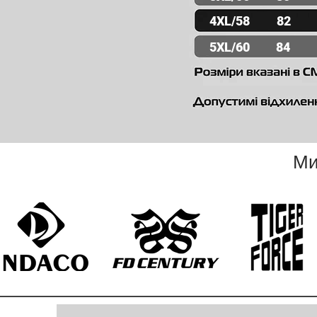
4XL/58
82
5XL/60
84
Ми