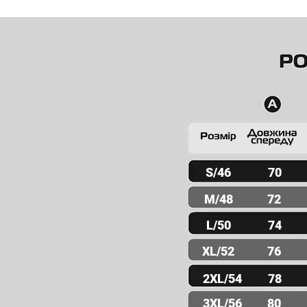
S/46
70
M/48
72
L/50
74
XL/52
76
2XL/54
78
3XL/56
80