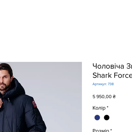
Головна
Магазин
Контакти
Чоловіча З
Shark Forc
Артикул: 738
Ціна
5 950,00 ₴
Колір
*
Розмір
*