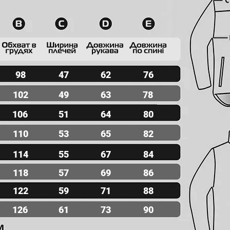
98
47
62
76
102
49
63
78
106
51
64
80
110
53
65
82
114
55
67
84
118
57
69
86
122
59
71
88
126
61
73
90