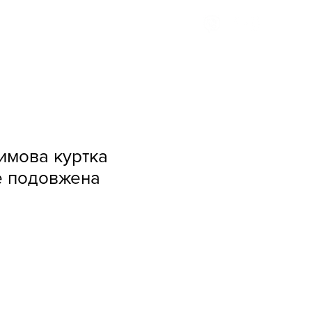
Доставка та оплата
имова куртка
e подовжена