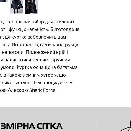
 це ідеальний вибір для стильних
орт і функціональність. Виготовлена
ни, ця куртка забезпечить вам
 снігу. Вітронепродувна конструкція
д непогоди. Подовжений крій і
вам залишатися теплим і зручним
і умови. Куртка оснащена багатьма
 а також з'ємним хутром, що
у використанні. Насолоджуйтесь
ою Аляскою Shark Force.