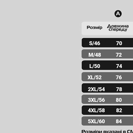
S/46
70
M/48
72
L/50
74
XL/52
76
2XL/54
78
3XL/56
80
4XL/58
82
5XL/60
84