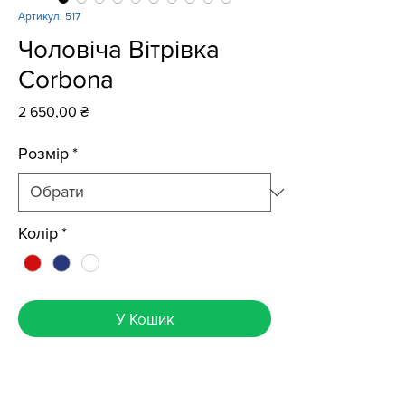
Артикул: 517
Чоловіча Вітрівка
Corbona
Ціна
2 650,00 ₴
Розмір
*
Колір
*
У Кошик